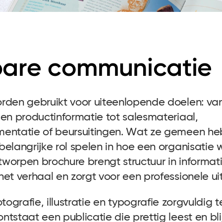
bare communicatie
rden gebruikt voor uiteenlopende doelen: va
 en productinformatie tot salesmateriaal,
entatie of beursuitingen. Wat ze gemeen heb
elangrijke rol spelen in hoe een organisatie 
worpen brochure brengt structuur in informati
et verhaal en zorgt voor een professionele uit
otografie
,
illustratie
en typografie zorgvuldig t
tstaat een publicatie die prettig leest en bli