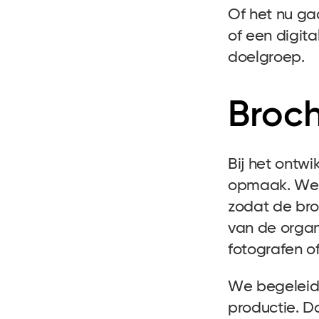
Of het nu ga
of een digita
doelgroep.
Broch
Bij het ontw
opmaak. We d
zodat de bro
van de organ
fotografen of
We begeleiden
productie. D