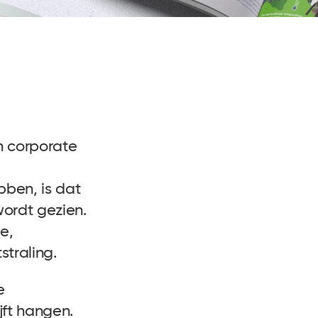
n corporate
ben, is dat
wordt gezien.
e,
straling.
e
jft hangen.