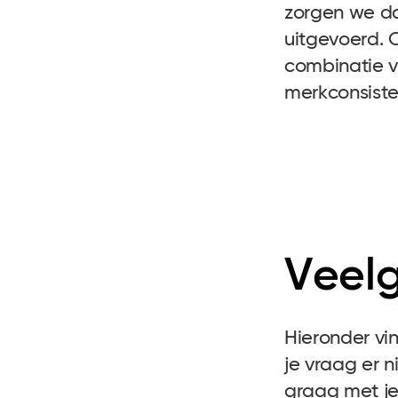
zorgen we da
uitgevoerd. 
combinatie va
merkconsiste
Veel
Hieronder vi
je vraag er 
graag met j