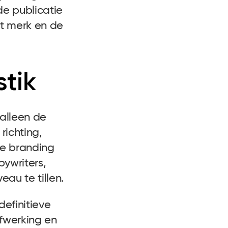
e publicatie
et merk en de
tik
 alleen de
richting,
de branding
ywriters,
eau te tillen.
definitieve
afwerking en