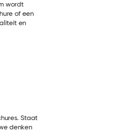
am wordt
chure of een
liteit en
hures. Staat
, we denken