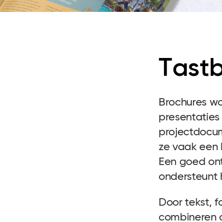
Tast
Brochures wo
presentaties
projectdocum
ze vaak een b
Een goed ont
ondersteunt h
Door
tekst
,
f
combineren on